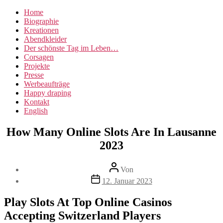
Home
Biographie
Kreationen
Abendkleider
Der schönste Tag im Leben…
Corsagen
Projekte
Presse
Werbeaufträge
Happy draping
Kontakt
English
How Many Online Slots Are In Lausanne
2023
Beitragsautor
Von
Beitragsdatum
12. Januar 2023
Play Slots At Top Online Casinos
Accepting Switzerland Players